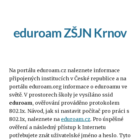
Skip to main content
Skip to navigation
eduroam ZŠJN Krnov
Na portálu eduroam.cz naleznete informace 
připojených institucích v České republice a na 
portálu eduroam.org informace o eduroamu ve 
světě. 
V prostorech 
škol
y
 je vysíláno ssid 
eduroam
, ověřování 
p
rováděno protokolem 
802.1x. Návod, jak si nastavit počítač pro práci s 
802.1x, naleznete na 
eduroam.cz
. Pro úspěšné 
ověření a následný přístup k Internetu 
potřebujete znát uživatelské jméno a heslo. Tyto 